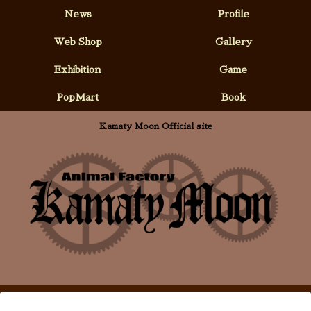
News
Profile
Web Shop
Gallery
Exhibition
Game
PopMart
Book
Kamaty Moon Official site